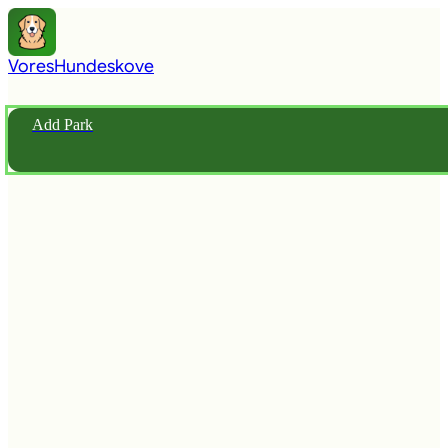
Vores
Hundeskove
Add Park