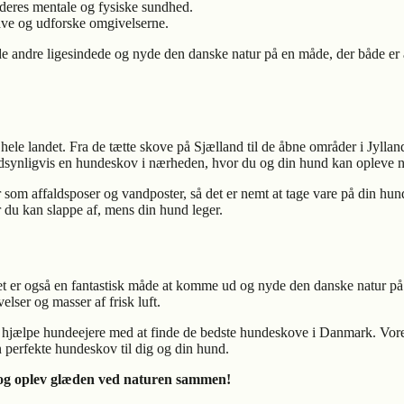
 deres mentale og fysiske sundhed.
rave og udforske omgivelserne.
de andre ligesindede og nyde den danske natur på en måde, der både er
e landet. Fra de tætte skove på Sjælland til de åbne områder i Jylland
ndsynligvis en hundeskov i nærheden, hvor du og din hund kan opleve
 som affaldsposer og vandposter, så det er nemt at tage vare på din hun
u kan slappe af, mens din hund leger.
et er også en fantastisk måde at komme ud og nyde den danske natur på
ser og masser af frisk luft.
 at hjælpe hundeejere med at finde de bedste hundeskove i Danmark. Vo
n perfekte hundeskov til dig og din hund.
 og oplev glæden ved naturen sammen!