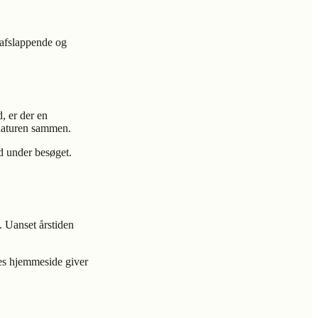
 afslappende og
, er der en
 naturen sammen.
d under besøget.
. Uanset årstiden
res hjemmeside giver