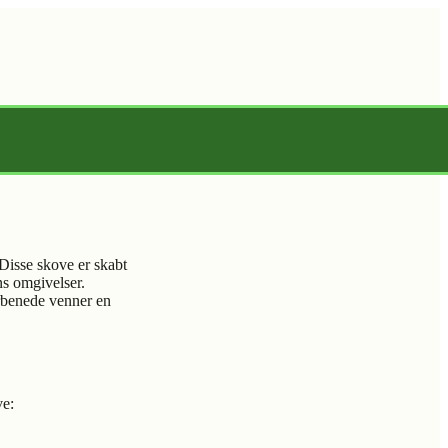
 Disse skove er skabt
ns omgivelser.
irbenede venner en
ve: