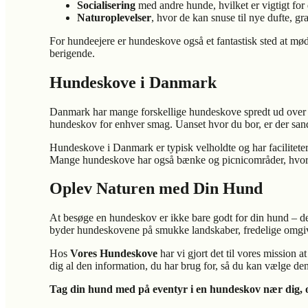
Socialisering
med andre hunde, hvilket er vigtigt for
Naturoplevelser
, hvor de kan snuse til nye dufte, g
For hundeejere er hundeskove også et fantastisk sted at mø
berigende.
Hundeskove i Danmark
Danmark har mange forskellige hundeskove spredt ud over hel
hundeskov for enhver smag. Uanset hvor du bor, er der sa
Hundeskove i Danmark er typisk velholdte og har faciliteter
Mange hundeskove har også bænke og picnicområder, hvor d
Oplev Naturen med Din Hund
At besøge en hundeskov er ikke bare godt for din hund – d
byder hundeskovene på smukke landskaber, fredelige omgivel
Hos
Vores Hundeskove
har vi gjort det til vores mission
dig al den information, du har brug for, så du kan vælge de
Tag din hund med på eventyr i en hundeskov nær dig,