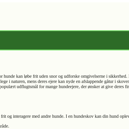
or hunde kan løbe frit uden snor og udforske omgivelserne i sikkerhed.
lege i naturen, mens deres ejere kan nyde en afslappende gåtur i skove
t populært udflugtsmål for mange hundeejere, der ønsker at give deres f
 frit og interagere med andre hunde. I en hundeskov kan din hund ople
mråde.