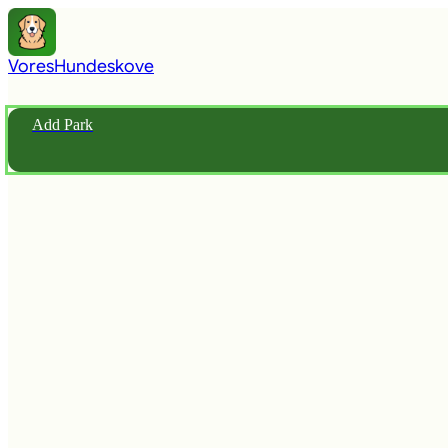
Vores
Hundeskove
Add Park