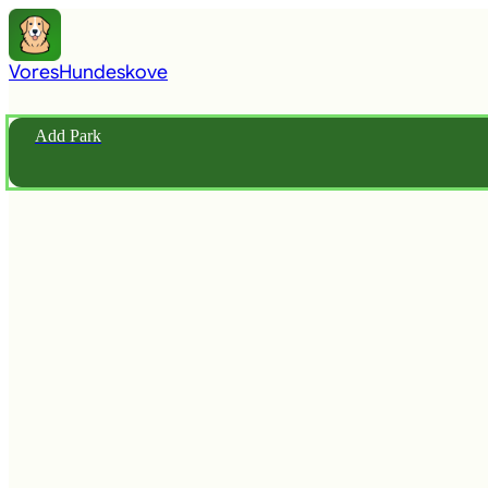
Vores
Hundeskove
Add Park