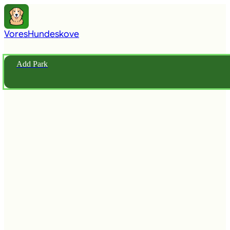
Vores
Hundeskove
Add Park