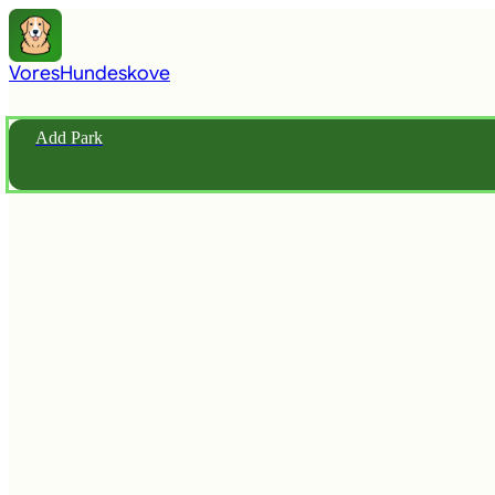
Vores
Hundeskove
Add Park