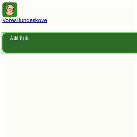
Vores
Hundeskove
Add Park