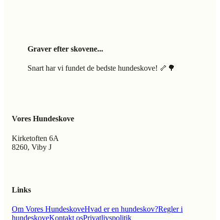
Graver efter skovene...
Snart har vi fundet de bedste hundeskove! 🦴🌳
Vores Hundeskove
Kirketoften 6A
8260, Viby J
Links
Om Vores Hundeskove
Hvad er en hundeskov?
Regler i
hundeskove
Kontakt os
Privatlivspolitik