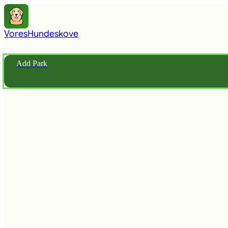
Vores
Hundeskove
Add Park