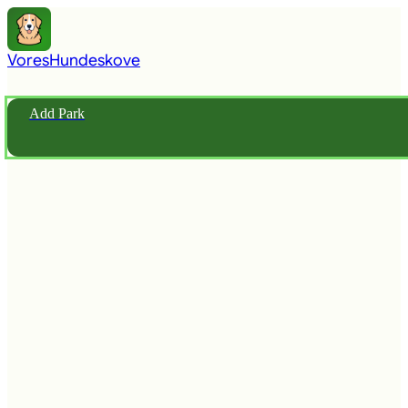
Vores
Hundeskove
Add Park