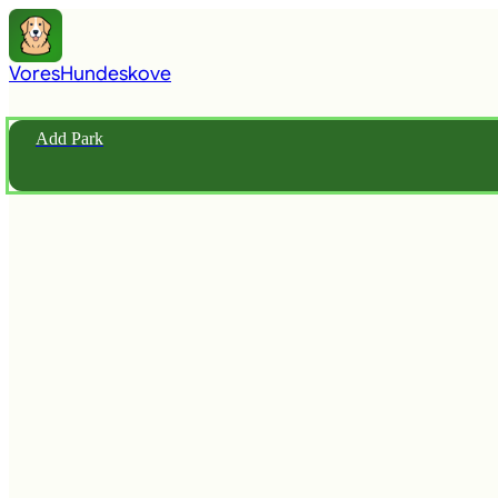
Vores
Hundeskove
Add Park