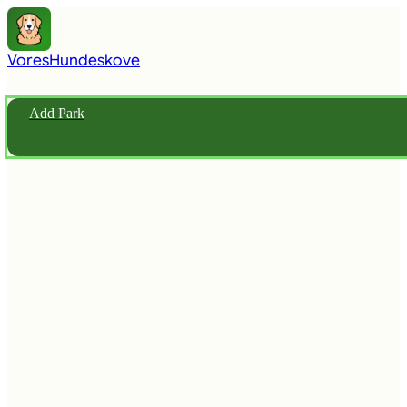
Vores
Hundeskove
Add Park