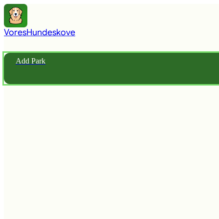
Vores
Hundeskove
Add Park