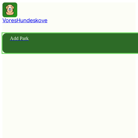
Vores
Hundeskove
Add Park