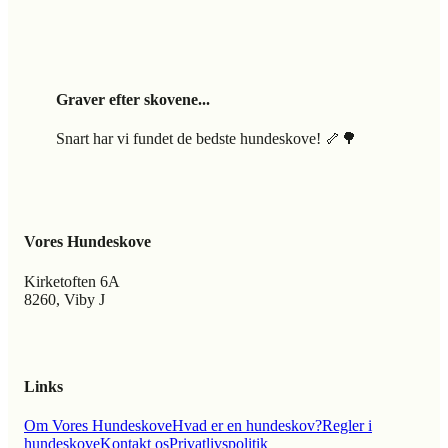
Graver efter skovene...
Snart har vi fundet de bedste hundeskove! 🦴🌳
Vores Hundeskove
Kirketoften 6A
8260, Viby J
Links
Om Vores Hundeskove
Hvad er en hundeskov?
Regler i
hundeskove
Kontakt os
Privatlivspolitik