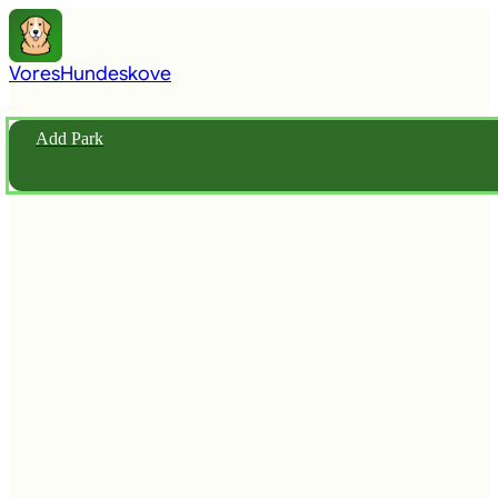
Vores
Hundeskove
Add Park