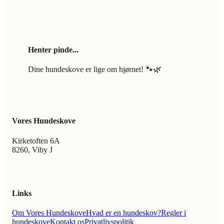
Henter pinde...
Dine hundeskove er lige om hjørnet! 🐾🌿
Vores Hundeskove
Kirketoften 6A
8260, Viby J
Links
Om Vores Hundeskove
Hvad er en hundeskov?
Regler i
hundeskove
Kontakt os
Privatlivspolitik