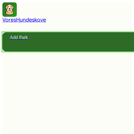
Vores
Hundeskove
Add Park