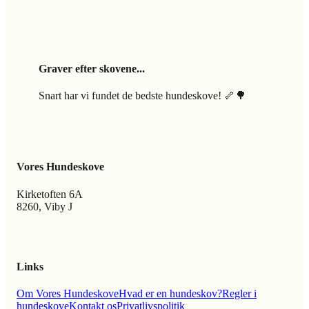
Graver efter skovene...
Snart har vi fundet de bedste hundeskove! 🦴🌳
Vores Hundeskove
Kirketoften 6A
8260, Viby J
Links
Om Vores Hundeskove
Hvad er en hundeskov?
Regler i
hundeskove
Kontakt os
Privatlivspolitik