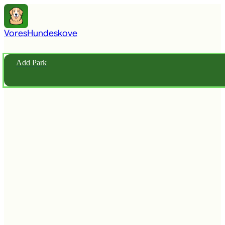
Vores
Hundeskove
Add Park