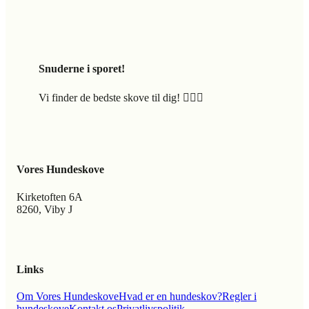
Snuderne i sporet!
Vi finder de bedste skove til dig! 🐕‍🦺🍃
Vores Hundeskove
Kirketoften 6A
8260, Viby J
Links
Om Vores Hundeskove
Hvad er en hundeskov?
Regler i
hundeskove
Kontakt os
Privatlivspolitik