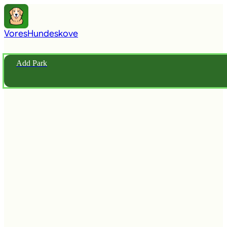
Vores
Hundeskove
Add Park