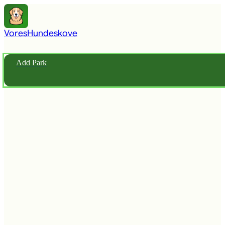
Vores
Hundeskove
Add Park