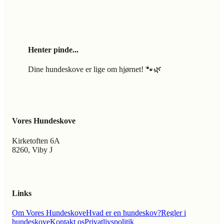
Henter pinde...
Dine hundeskove er lige om hjørnet! 🐾🌿
Vores Hundeskove
Kirketoften 6A
8260, Viby J
Links
Om Vores Hundeskove
Hvad er en hundeskov?
Regler i
hundeskove
Kontakt os
Privatlivspolitik