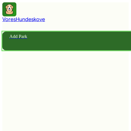
Vores
Hundeskove
Add Park