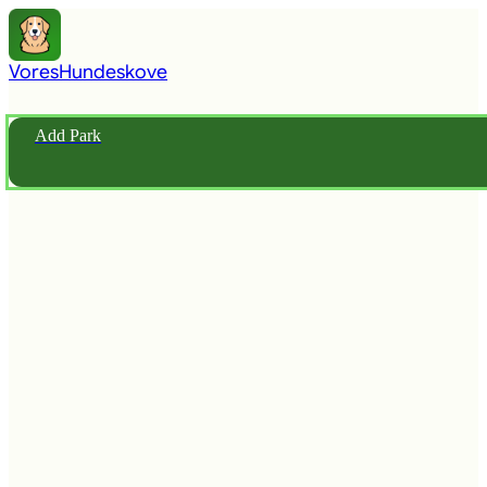
Vores
Hundeskove
Add Park