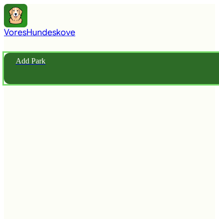
Vores
Hundeskove
Add Park