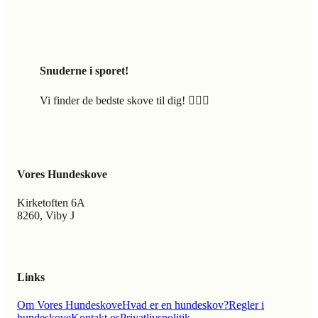
Snuderne i sporet!
Vi finder de bedste skove til dig! 🐕‍🦺🍃
Vores Hundeskove
Kirketoften 6A
8260, Viby J
Links
Om Vores Hundeskove
Hvad er en hundeskov?
Regler i
hundeskove
Kontakt os
Privatlivspolitik