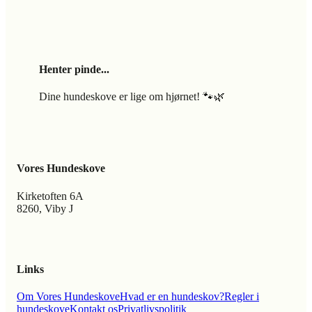
Henter pinde...
Dine hundeskove er lige om hjørnet! 🐾🌿
Vores Hundeskove
Kirketoften 6A
8260, Viby J
Links
Om Vores Hundeskove
Hvad er en hundeskov?
Regler i
hundeskove
Kontakt os
Privatlivspolitik