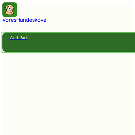
Vores
Hundeskove
Add Park