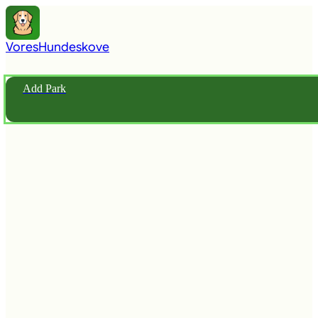
Vores
Hundeskove
Add Park