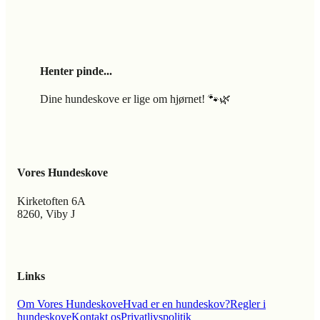
Henter pinde...
Dine hundeskove er lige om hjørnet! 🐾🌿
Vores Hundeskove
Kirketoften 6A
8260, Viby J
Links
Om Vores Hundeskove
Hvad er en hundeskov?
Regler i
hundeskove
Kontakt os
Privatlivspolitik