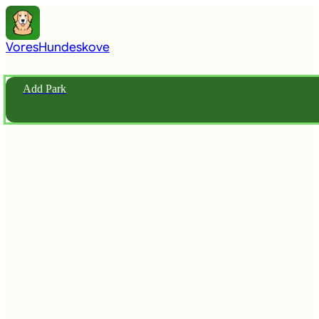
Vores
Hundeskove
Add Park