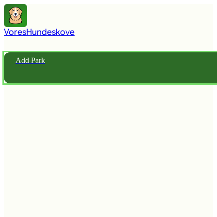
Vores
Hundeskove
Add Park