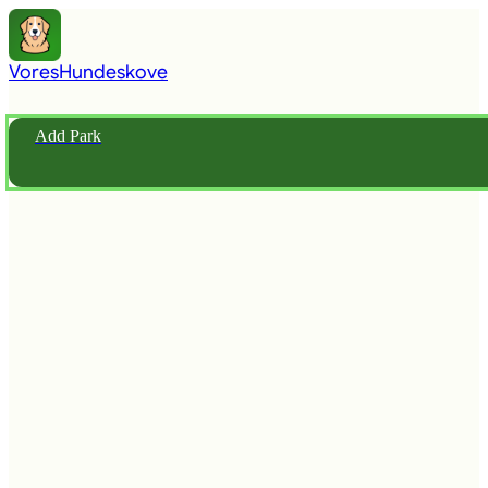
Vores
Hundeskove
Add Park