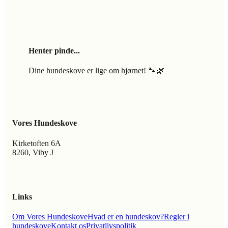
Henter pinde...
Dine hundeskove er lige om hjørnet! 🐾🌿
Vores Hundeskove
Kirketoften 6A
8260, Viby J
Links
Om Vores Hundeskove
Hvad er en hundeskov?
Regler i
hundeskove
Kontakt os
Privatlivspolitik