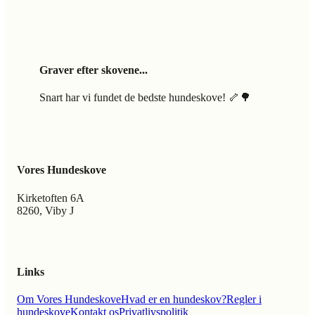
Graver efter skovene...
Snart har vi fundet de bedste hundeskove! 🦴🌳
Vores Hundeskove
Kirketoften 6A
8260, Viby J
Links
Om Vores Hundeskove
Hvad er en hundeskov?
Regler i
hundeskove
Kontakt os
Privatlivspolitik