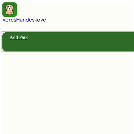
Vores
Hundeskove
Add Park