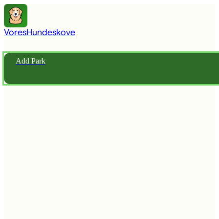
Vores
Hundeskove
Add Park