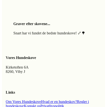
Graver efter skovene...
Snart har vi fundet de bedste hundeskove! 🦴🌳
Vores Hundeskove
Kirketoften 6A
8260, Viby J
Links
Om Vores Hundeskove
Hvad er en hundeskov?
Regler i
hundeskove
Kontakt os
Privatlivspolitik