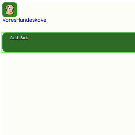
Vores
Hundeskove
Add Park