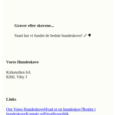
Graver efter skovene...
Snart har vi fundet de bedste hundeskove! 🦴🌳
Vores Hundeskove
Kirketoften 6A
8260, Viby J
Links
Om Vores Hundeskove
Hvad er en hundeskov?
Regler i
hundeskove
Kontakt os
Privatlivspolitik