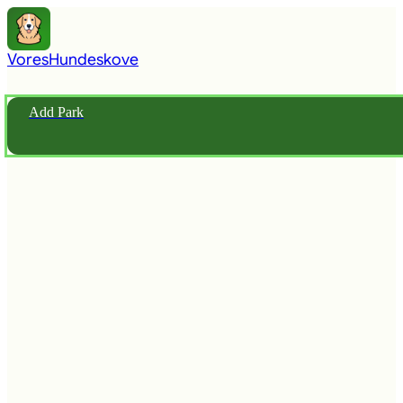
Vores
Hundeskove
Add Park