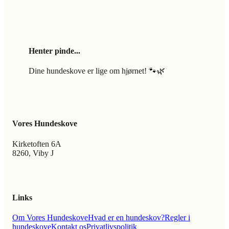
Henter pinde...
Dine hundeskove er lige om hjørnet! 🐾🌿
Vores Hundeskove
Kirketoften 6A
8260, Viby J
Links
Om Vores Hundeskove
Hvad er en hundeskov?
Regler i
hundeskove
Kontakt os
Privatlivspolitik