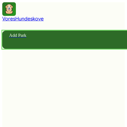
Vores
Hundeskove
Add Park