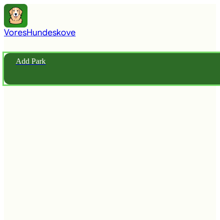
Vores
Hundeskove
Add Park