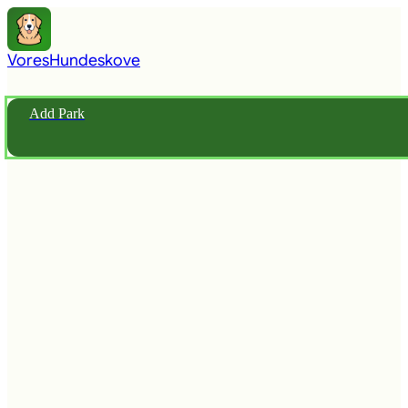
Vores
Hundeskove
Add Park