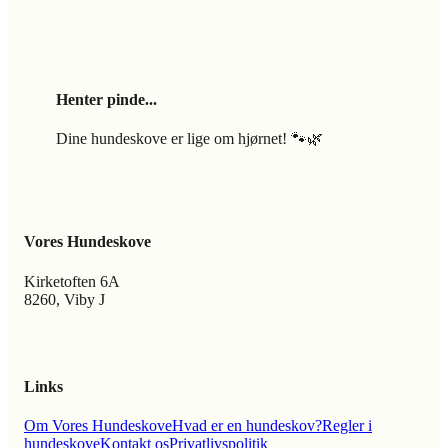
Henter pinde...
Dine hundeskove er lige om hjørnet! 🐾🌿
Vores Hundeskove
Kirketoften 6A
8260, Viby J
Links
Om Vores Hundeskove
Hvad er en hundeskov?
Regler i
hundeskove
Kontakt os
Privatlivspolitik