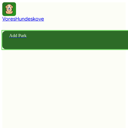
Vores
Hundeskove
Add Park