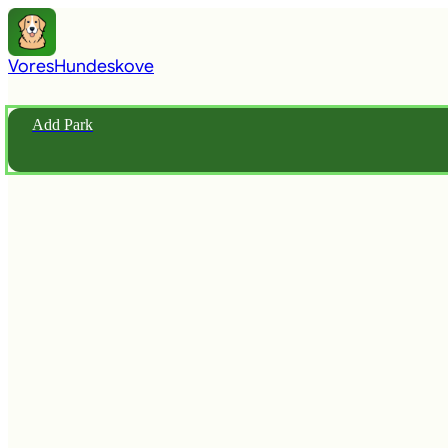
Vores
Hundeskove
Add Park