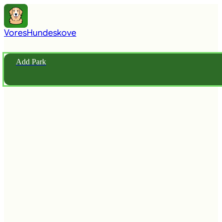
Vores
Hundeskove
Add Park