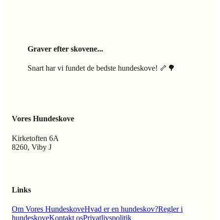
Graver efter skovene...
Snart har vi fundet de bedste hundeskove! 🦴🌳
Vores Hundeskove
Kirketoften 6A
8260, Viby J
Links
Om Vores Hundeskove
Hvad er en hundeskov?
Regler i
hundeskove
Kontakt os
Privatlivspolitik