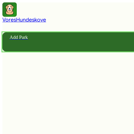
Vores
Hundeskove
Add Park