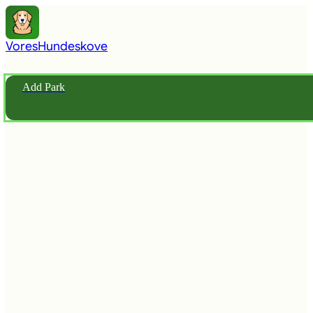
Vores
Hundeskove
Add Park