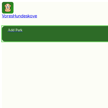
Vores
Hundeskove
Add Park