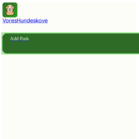
Vores
Hundeskove
Add Park