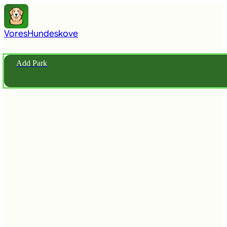
Vores
Hundeskove
Add Park