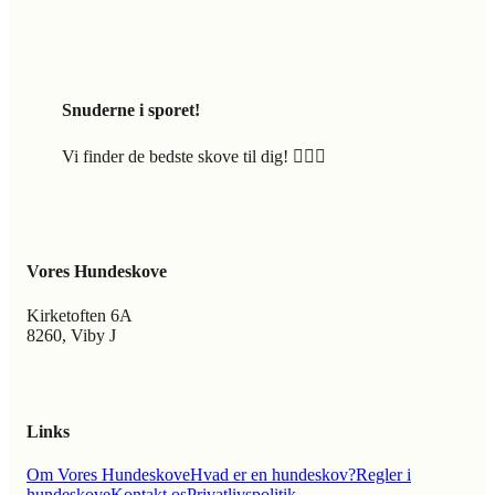
Snuderne i sporet!
Vi finder de bedste skove til dig! 🐕‍🦺🍃
Vores Hundeskove
Kirketoften 6A
8260, Viby J
Links
Om Vores Hundeskove
Hvad er en hundeskov?
Regler i
hundeskove
Kontakt os
Privatlivspolitik