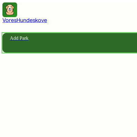
Vores
Hundeskove
Add Park