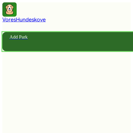
Vores
Hundeskove
Add Park