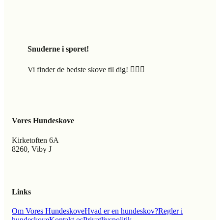
Snuderne i sporet!
Vi finder de bedste skove til dig! 🐕‍🦺🍃
Vores Hundeskove
Kirketoften 6A
8260, Viby J
Links
Om Vores Hundeskove
Hvad er en hundeskov?
Regler i
hundeskove
Kontakt os
Privatlivspolitik