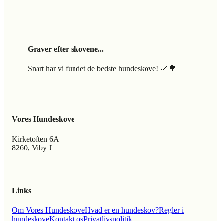
Graver efter skovene...
Snart har vi fundet de bedste hundeskove! 🦴🌳
Vores Hundeskove
Kirketoften 6A
8260, Viby J
Links
Om Vores Hundeskove
Hvad er en hundeskov?
Regler i
hundeskove
Kontakt os
Privatlivspolitik