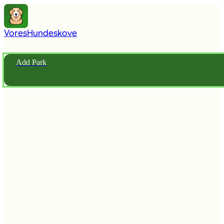
Vores
Hundeskove
Add Park