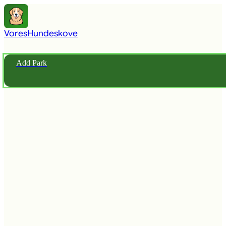
Vores
Hundeskove
Add Park