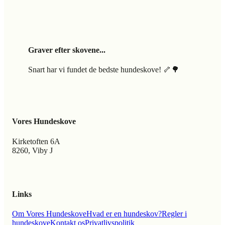
Graver efter skovene...
Snart har vi fundet de bedste hundeskove! 🦴🌳
Vores Hundeskove
Kirketoften 6A
8260, Viby J
Links
Om Vores Hundeskove
Hvad er en hundeskov?
Regler i
hundeskove
Kontakt os
Privatlivspolitik