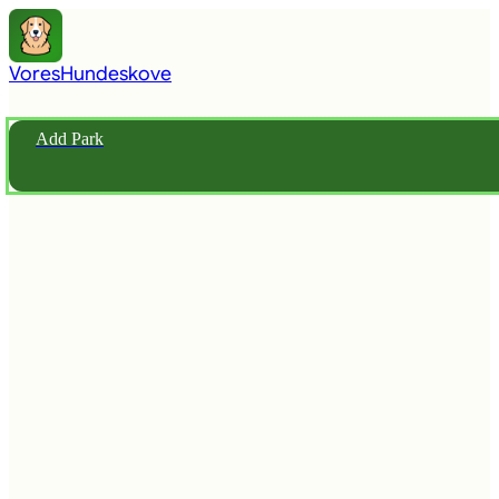
Vores
Hundeskove
Add Park