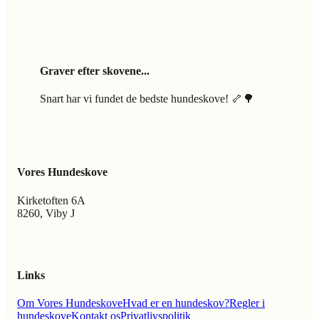
Graver efter skovene...
Snart har vi fundet de bedste hundeskove! 🦴🌳
Vores Hundeskove
Kirketoften 6A
8260, Viby J
Links
Om Vores Hundeskove
Hvad er en hundeskov?
Regler i
hundeskove
Kontakt os
Privatlivspolitik