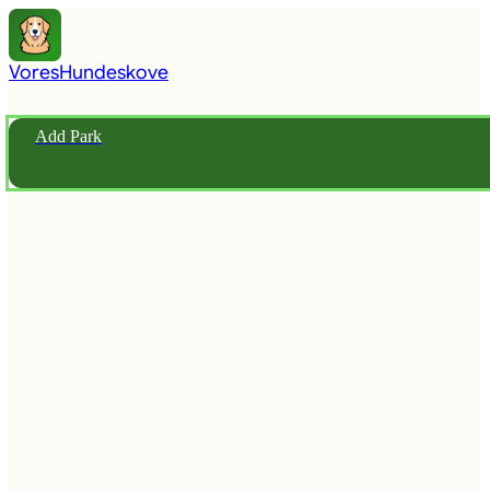
Vores
Hundeskove
Add Park