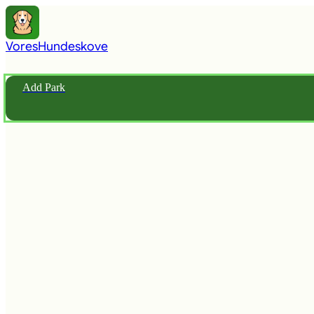
Vores
Hundeskove
Add Park