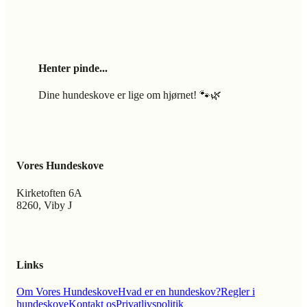
Henter pinde...
Dine hundeskove er lige om hjørnet! 🐾🌿
Vores Hundeskove
Kirketoften 6A
8260, Viby J
Links
Om Vores Hundeskove
Hvad er en hundeskov?
Regler i
hundeskove
Kontakt os
Privatlivspolitik