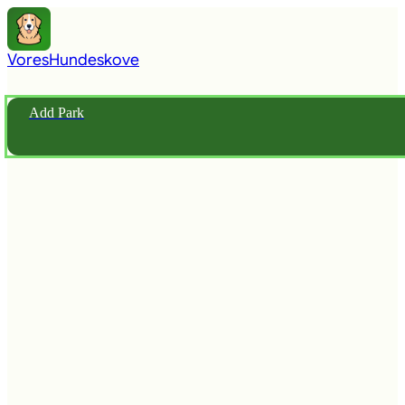
Vores
Hundeskove
Add Park