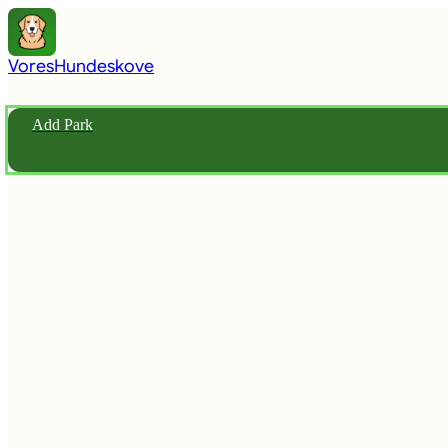
Vores
Hundeskove
Add Park